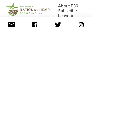
About P39
Subscribe
Leave A
Review
Switch to Wholesale Site
16845 E Ave of the Fountains Ste107, Fountain
Hills, AZ
85268 - 1-833-739-4584
(P39-HLTH)
FDA Disclaimer • Return Policy •
Shipping
Privacy Policy •
Policy • Must Be 18 years Old •
Terms Use
© 2019 Copyright • All Rights Reserved •
P39 Enterprise, LLC • Phoenix, AZ
•
info@p39enterprise.com
•
1-833-P39-HLTH
(739-4584)