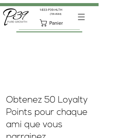
1-833-P39-HLTH
(739-4584)
Panier
Obtenez 50 Loyalty
Points pour chaque
ami que vous
parrainez